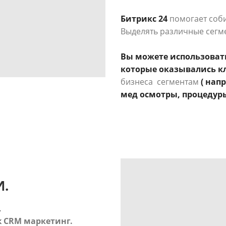
Битрикс 24
помогает соби
Выделять различные сегм
Вы можете использовать 
которые оказывались к
бизнеса сегментам
( нап
мед осмотры, процедуры 
.
ь.
к
CRM маркетинг.