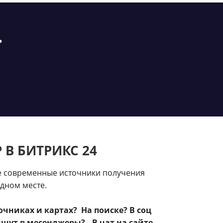
.
 В БИТРИКС 24
е современные источники получения
одном месте.
очниках и картах? На поиске? В соц
ишут в месенджеры? В чат на сайте